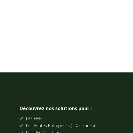
Découvrez nos solutions pour :
Les PME
Les Petites Entreprises (-20 salariés)
Les TPE (-5 salariés)