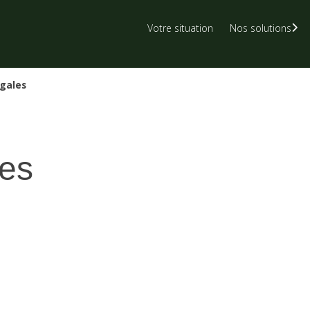
Votre situation
Nos solutions
Rechercher
un ar
PME
gales
PE (-20 salariés)
TPE (-5 salariés)
Holdings Patrimoniales
les